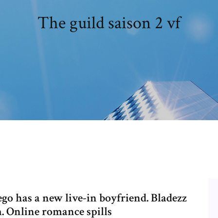
The guild saison 2 vf
ego has a new live-in boyfriend. Bladezz
m. Online romance spills