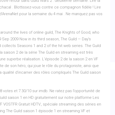
tre retour dans Guild Wars 2 : deuxième semaine. Lire la
 chacal . Blottissez-vous contre ce compagnon fidèle ! Lire
s d’ArenaNet pour la semaine du 4 mai . Ne manquez pas vos
around the lives of online guild, The Knights of Good, who
ep 2009 Now in its third season, The Guild — Day's
ollects Seasons 1 and 2 of the hit web series. The Guild
a saison 2 de la série The Guild en streaming est très
ne superbe réalisation. L’épisode 2 de la saison 2 en VF
te de son héro, qui joue le rôle du protagoniste, ainsi que
sa qualité d’incarner des rôles compliqués The Guild saison
58 votes et 7.30/10 sur imdb. Ne ratez pas l’opportunité de
uild saison 1 en HD gratuitement sur notre platforme Les
F VOSTFR Gratuit HDTV., spéciale streaming des séries en
ing The Guild saison 1 épisode 1 en streaming VF et