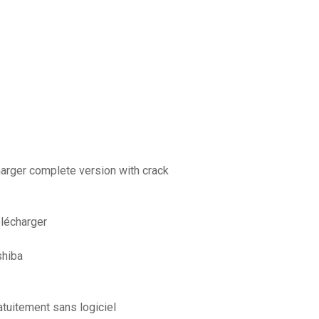
harger complete version with crack
élécharger
shiba
uitement sans logiciel