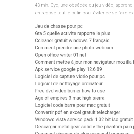
43 min. Cyd, une obsédée du jeu vidéo, apprend
entrepose tout le butin pour éviter de se faire ex
Jeu de chasse pour pc
Gta 5 quelle activite rapporte le plus
Ccleaner gratuit windows 7 français
Comment prendre une photo webcam
Open office writer 01.net
Comment mettre à jour mon navigateur mozilla f
Apk service google play 12.6.89
Logiciel de capture vidéo pour pc
Logiciel de nettoyage ordinateur
Free dvd video burner how to use
Age of empires 3 mac high sierra
Logiciel code barre pour mac gratuit
Convertir pdf en excel gratuit telecharger
Windows vista service pack 1 32 bit iso gratuit
Descargar metal gear solid v the phantom pain
Comment changer de skin minecraft premium