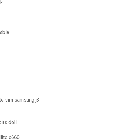
ok
table
te sim samsung j3
its dell
1
llite c660