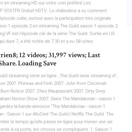
t en streaming HD sur votre coin préféré Les
F VOSTFR Gratuit HDTV.. Le réalisateur a su comment
isode culte, surtout avec la participation très originale
son 1 episode 2 en streaming The Guild saison 1 episode 2
 VF est l’épisode clé de la série The Guild. Sortie en US
ui dure 7, a été notée de 7.30 et a eu 58 votes.
en8; 12 videos; 31,997 views; Last
. Share. Loading Save
ild streaming série en ligne , The Guild serie streaming vf ,
se 2007. Phineas and Ferb 2007. John from Cincinnati
 Burn Notice 2007. Chez Maupassant 2007. Dirty Sexy
Graham Norton Show 2007. Skins The Mandalorian - saison 1
egardez la bande-annonce "The Mandalorian - saison 1
- Saison 1 sur AlloCiné The Guild | Netflix The Guild. The
imiter le temps qu'elle passe en ligne pour mener une vie
sente à sa porte, les choses se compliquent. 1. Saison 1