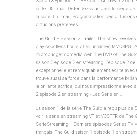
Saison 3 Episode 7. THE GUILD GuildWars2.com Vo
suite. 05 . mai . Détendez-vous dans le siège de
la suite. 05 . mai . Programmation des diffusion
diffusions préférées.
The Guild – Season 2. Trailer. The show revolves 
play countless hours of an unnamed MMORPG 29 S
microbudget comedic web The DVD of The Guild c
saison 2 episode 2 en streaming L’épisode 2 de l
exceptionnelle et remarquablement écrite avec u
trouve aussi sa force dans la performance brillan
la brillante actrice, qui nous impressionne avec 
2 episode 2 en streaming - Les Serie en ...
La saison 1 de la série The Guild a reçu plus de 
voir la serie en streaming VF et VOSTFR de The G
SerieStreaming – Derniers épisodes Series TV V
français. The Guild saison 1 episode 1 en stream