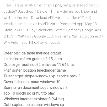
Free … Have an APK file for an alpha, beta, or staged rollout
update? Just drop it below, fill in any details you know, and
we'll do the rest! Download APKMirror Installer (Official) to
install .apkm bundles by APKMirror Promoted App. May 18.
Starbucks 5.18.1 by Starbucks Coffee Company Google Ads
2.18.311759419 by Google LLC. 4 variants. WiFi auto connect -
WiFi Automatic 1.4.6.4 by Kimcy929
Créer plan de table mariage gratuit
La chaîne météo gratuite à 15 jours
Descargar eset nod32 antivirus 11 64 bits
Fnaf sister location télécharger game
Telecharger skype windows xp service pack 3
Ouvrir fichier rar sous windows 10
Scanner un document sous windows 8
Top 10 giochi pc gratuit to play
Windows internet explorer 8 (64-bit)
Outil capture ecran pour windows xp