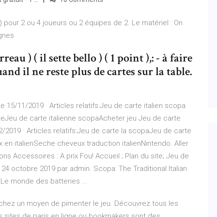
e) pour 2 ou 4 joueurs ou 2 équipes de 2. Le matériel : On
ignes
au ) ( il sette bello ) ( 1 point ),: - à faire
uand il ne reste plus de cartes sur la table.
e 15/11/2019 · Articles relatifs:Jeu de carte italien scopa
teJeu de carte italienne scopaAcheter jeu Jeu de carte
/2019 · Articles relatifs:Jeu de carte la scopaJeu de carte
en italienSeche cheveux traduction italienNintendo. Aller
 Accessoires : A prix Fou! Accueil ; Plan du site; Jeu de
 24 octobre 2019 par admin. Scopa: The Traditional Italian
 Le monde des batteries ...
chez un moyen de pimenter le jeu. Découvrez tous les
es sites de paris en ligne ou bookmakers sont des