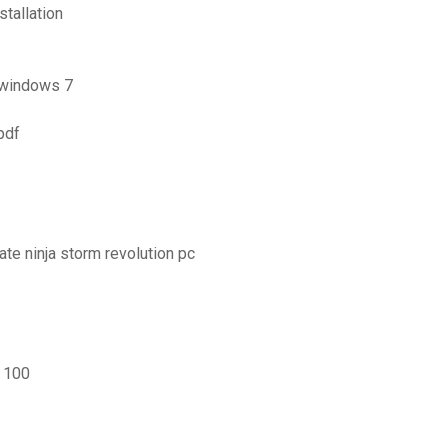
tallation
r windows 7
pdf
te ninja storm revolution pc
e 100