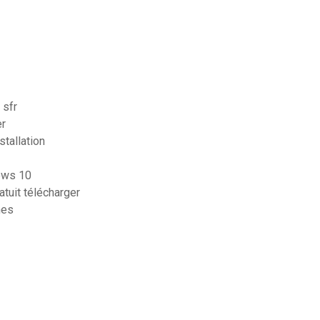
 sfr
er
tallation
ows 10
tuit télécharger
nes