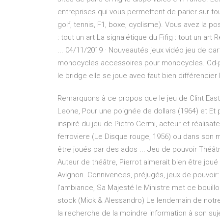
entreprises qui vous permettent de parier sur tou
golf, tennis, F1, boxe, cyclisme). Vous avez la pos
: tout un art La signalétique du Fifig : tout un a
... 04/11/2019 · Nouveautés jeux vidéo jeu de car
monocycles accessoires pour monocycles. Cd-poi
le bridge elle se joue avec faut bien différencier
Remarquons à ce propos que le jeu de Clint East
Leone, Pour une poignée de dollars (1964) et Et 
inspiré du jeu de Pietro Germi, acteur et réalisat
ferroviere (Le Disque rouge, 1956) ou dans son m
être joués par des ados ... Jeu de pouvoir Théâtr
Auteur de théâtre, Pierrot aimerait bien être jou
Avignon. Connivences, préjugés, jeux de pouvoir: 
l'ambiance, Sa Majesté le Ministre met ce bouill
stock (Mick & Alessandro) Le lendemain de notre e
la recherche de la moindre information à son suje