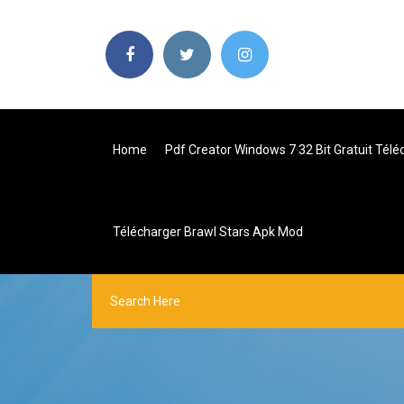
Home
Pdf Creator Windows 7 32 Bit Gratuit Télé
Télécharger Brawl Stars Apk Mod