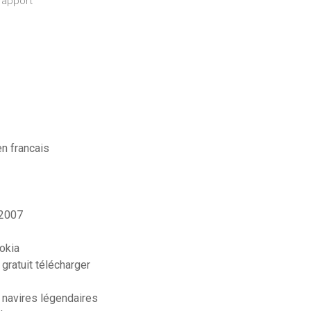
rapport
en francais
 2007
okia
ratuit télécharger
 navires légendaires