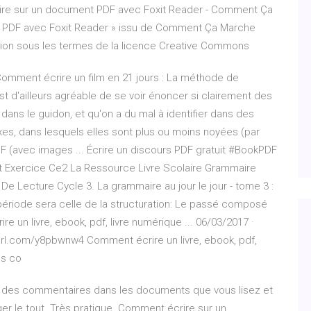
rire sur un document PDF avec Foxit Reader - Comment Ça
ent PDF avec Foxit Reader » issu de Comment Ça Marche
on sous les termes de la licence Creative Commons
 Comment écrire un film en 21 jours : La méthode de
est d'ailleurs agréable de se voir énoncer si clairement des
z dans le guidon, et qu'on a du mal à identifier dans des
es, dans lesquels elles sont plus ou moins noyées (par
 (avec images ... Écrire un discours PDF gratuit #BookPDF
et Exercice Ce2 La Ressource Livre Scolaire Grammaire
De Lecture Cycle 3. La grammaire au jour le jour - tome 3 :
période sera celle de la structuration: Le passé composé
 un livre, ebook, pdf, livre numérique ... 06/03/2017 ·
nyurl.com/y8pbwnw4 Comment écrire un livre, ebook, pdf,
ns co
er des commentaires dans les documents que vous lisez et
ger le tout. Très pratique. Comment écrire sur un