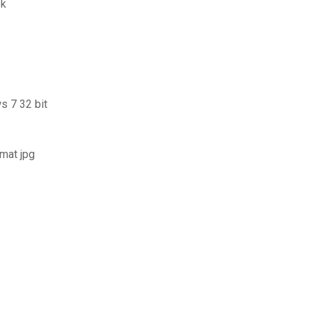
ok
s 7 32 bit
mat jpg