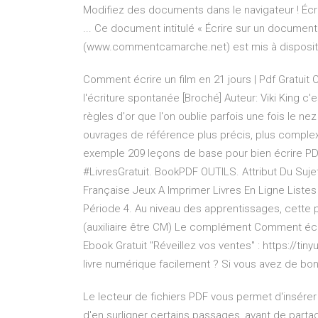
Modifiez des documents dans le navigateur ! Éc
... Ce document intitulé « Écrire sur un docum
(www.commentcamarche.net) est mis à dispositi
Comment écrire un film en 21 jours | Pdf Gratuit
l'écriture spontanée [Broché] Auteur: Viki King c'
règles d'or que l'on oublie parfois une fois le ne
ouvrages de référence plus précis, plus complex
exemple 209 leçons de base pour bien écrire PDF
#LivresGratuit. BookPDF OUTILS. Attribut Du Suj
Française Jeux A Imprimer Livres En Ligne Listes 
Période 4. Au niveau des apprentissages, cette 
(auxiliaire être CM) Le complément Comment écrire
Ebook Gratuit "Réveillez vos ventes" : https://ti
livre numérique facilement ? Si vous avez de bo
Le lecteur de fichiers PDF vous permet d'insér
d'en surligner certains passages, avant de parta