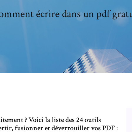
omment écrire dans un pdf gratu
ment ? Voici la liste des 24 outils
tir, fusionner et déverrouiller vos PDF :