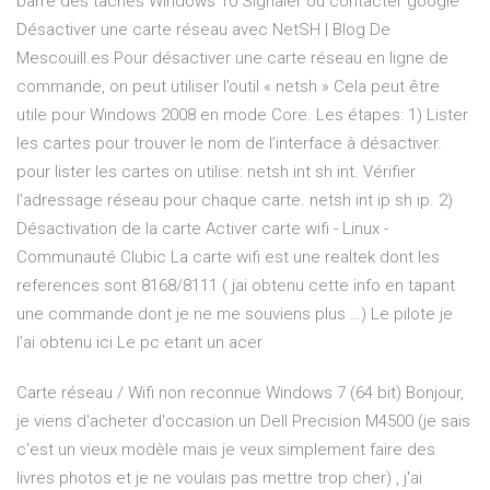
barre des tâches Windows 10 Signaler ou contacter google
Désactiver une carte réseau avec NetSH | Blog De
Mescouill.es Pour désactiver une carte réseau en ligne de
commande, on peut utiliser l’outil « netsh » Cela peut être
utile pour Windows 2008 en mode Core. Les étapes: 1) Lister
les cartes pour trouver le nom de l’interface à désactiver.
pour lister les cartes on utilise: netsh int sh int. Vérifier
l’adressage réseau pour chaque carte. netsh int ip sh ip. 2)
Désactivation de la carte Activer carte wifi - Linux -
Communauté Clubic La carte wifi est une realtek dont les
references sont 8168/8111 ( jai obtenu cette info en tapant
une commande dont je ne me souviens plus …) Le pilote je
l’ai obtenu ici Le pc etant un acer
Carte réseau / Wifi non reconnue Windows 7 (64 bit) Bonjour,
je viens d'acheter d'occasion un Dell Precision M4500 (je sais
c'est un vieux modèle mais je veux simplement faire des
livres photos et je ne voulais pas mettre trop cher) , j'ai